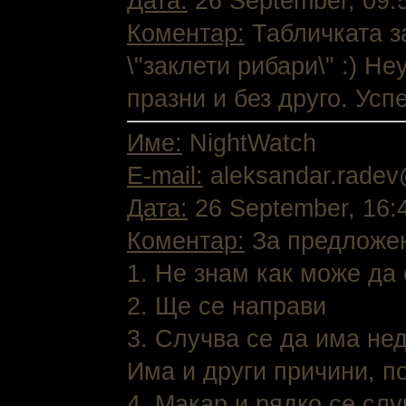
Дата:
26 September, 09:
Коментар:
Табличката за
\"заклети рибари\" :) Н
празни и без друго. Успе
Име:
NightWatch
E-mail:
aleksandar.rade
Дата:
26 September, 16:
Коментар:
За предложен
1. Не знам как може да 
2. Ще се направи
3. Случва се да има нед
Има и други причини, п
4. Макар и рядко се слу