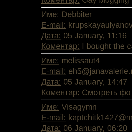
Коментар:
Gay blogging a
Име:
Debbiter
E-mail:
krupskayaulyanov
Дата:
05 January, 11:16
Коментар:
I bought the c
Име:
melissaut4
E-mail:
eh5@janavalerie.m
Дата:
05 January, 14:47
Коментар:
Смотреть фото
Име:
Visagymn
E-mail:
kaptchitk1427@ma
Дата:
06 January, 06:20