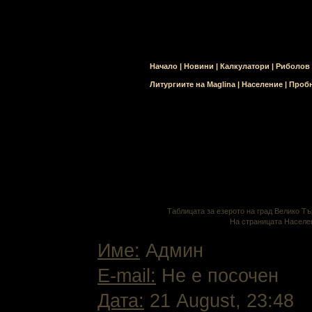
Начало
|
Новини
|
Калкулатори
|
Риболов
Литургиите на Maglina
|
Население
|
Пробн
Таблицата за езерото на град Велико Т
На страницата Населе
Име:
Админ
E-mail:
Не е посочен
Дата:
21 August, 23:48