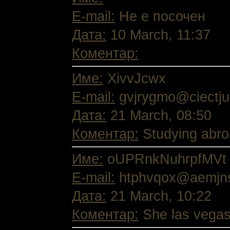
E-mail:
Не е посочен
Дата:
10 March, 11:37
Коментар:
Име:
XivvJcwx
E-mail:
gvjrygmo@ciectju
Дата:
21 March, 08:50
Коментар:
Studying abroa
Име:
oUPRnkNuhrpfMVt
E-mail:
htphvqox@aemjn
Дата:
21 March, 10:22
Коментар:
She las vegas 