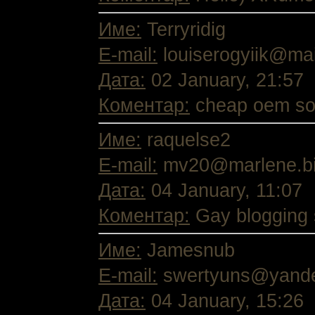
Име:
Terryridig
E-mail:
louiserogyiik@mai
Дата:
02 January, 21:57
Коментар:
cheap oem sof
Име:
raquelse2
E-mail:
mv20@marlene.bia
Дата:
04 January, 11:07
Коментар:
Gay blogging s
Име:
Jamesnub
E-mail:
swertyuns@yand
Дата:
04 January, 15:26