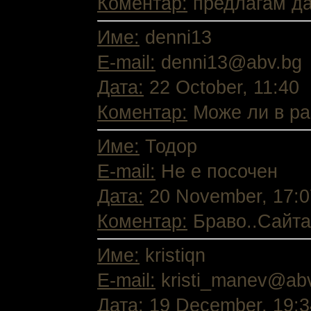
Коментар:
предлагам да 
Име:
denni13
E-mail:
denni13@abv.bg
Дата:
22 October, 11:40
Коментар:
Може ли в раз
Име:
Тодор
E-mail:
Не е посочен
Дата:
20 November, 17:0
Коментар:
Браво..Сайта 
Име:
kristiqn
E-mail:
kristi_manev@ab
Дата:
19 December, 19:3