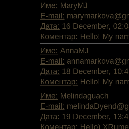
Име:
MaryMJ
E-mail:
marymarkova@gm
Дата:
16 December, 02:0
Коментар:
Hello! My nam
Име:
AnnaMJ
E-mail:
annamarkova@gm
Дата:
18 December, 10:4
Коментар:
Hello! My nam
Име:
Melindaguach
E-mail:
melindaDyend@g
Дата:
19 December, 13:4
Коментар:
Hello) XRumer