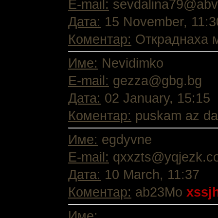
E-mail:
sevdalina79@abv
Дата:
15 November, 11:3
Коментар:
Откраднаха м
Име:
Nevidimko
E-mail:
gezza@gbg.bg
Дата:
02 January, 15:15
Коментар:
puskam az da 
Име:
egdyvne
E-mail:
qxxzts@yqjezk.c
Дата:
10 March, 11:37
Коментар:
ab23Mo
xssj
Име: