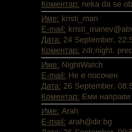
Коментар:
neka da se ob
Име:
kristi_man
E-mail:
kristi_manev@ab
Дата:
24 September, 22:
Коментар:
zdr,night. pre
Име:
NightWatch
E-mail:
Не е посочен
Дата:
26 September, 08:
Коментар:
Еми направи т
Име:
Arah
E-mail:
arah@dir.bg