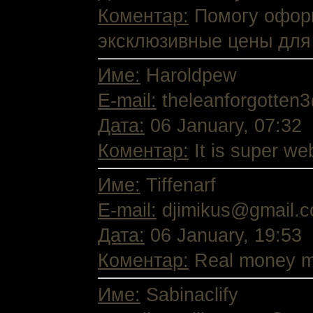
Коментар:
Помогу оформи
эксклюзивные цены для т
Име:
Haroldpew
E-mail:
theleanforgotten
Дата:
06 January, 07:32
Коментар:
It is super web
Име:
Tiffenarf
E-mail:
djimikus@gmail.
Дата:
06 January, 19:53
Коментар:
Real money mak
Име:
Sabinaclify