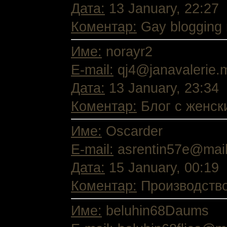
Дата:
13 January, 22:27
Коментар:
Gay blogging r
Име:
norayr2
E-mail:
qj4@janavalerie.m
Дата:
13 January, 23:34
Коментар:
Блог с женски
Име:
Oscarder
E-mail:
asrentin57e@mail
Дата:
15 January, 00:19
Коментар:
Производство 
Име:
beluhin68Daums