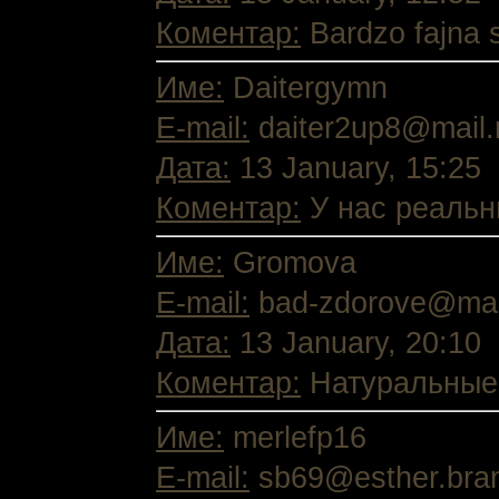
Коментар:
Bardzo fajna s
Име:
Daitergymn
E-mail:
daiter2up8@mail.
Дата:
13 January, 15:25
Коментар:
У нас реальны
Име:
Gromova
E-mail:
bad-zdorove@mai
Дата:
13 January, 20:10
Коментар:
Натуральные п
Име:
merlefp16
E-mail:
sb69@esther.bran