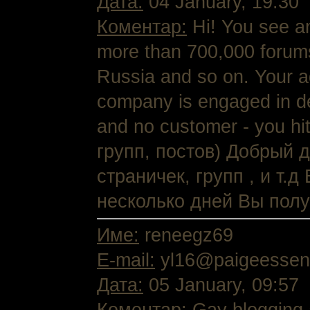
Дата:
04 January, 19:30
Коментар:
Hi! You see an
more than 700,000 forums 
Russia and so on. Your ad
company is engaged in del
and no customer - you hi
групп, постов) Добрый 
страничек, групп , и т
несколько дней Вы полу
Име:
reneegz69
E-mail:
yl16@paigeessenc
Дата:
05 January, 09:57