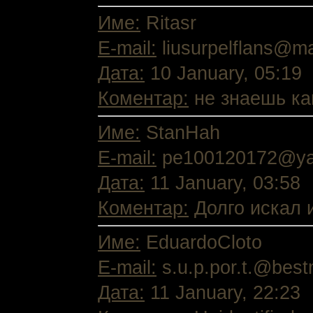
Име:
Ritasr
E-mail:
liusurpelflans@ma
Дата:
10 January, 05:19
Коментар:
не знаешь как
Име:
StanHah
E-mail:
pe100120172@ya
Дата:
11 January, 03:58
Коментар:
Долго искал и
Име:
EduardoCloto
E-mail:
s.u.p.por.t.@best
Дата:
11 January, 22:23