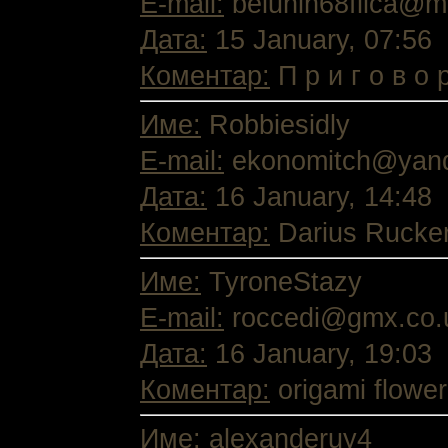
E-mail:
beluhin68flica@ma
Дата:
15 January, 07:56
Коментар:
П р и г о в о
Име:
Robbiesidly
E-mail:
ekonomitch@yan
Дата:
16 January, 14:48
Коментар:
Darius Rucker 
Име:
TyroneStazy
E-mail:
roccedi@gmx.co.
Дата:
16 January, 19:03
Коментар:
origami flower
Име:
alexanderuy4