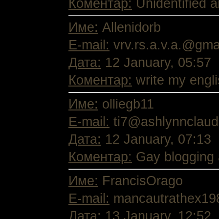
Коментар:
Unidentified an
Име:
Allenidorb
E-mail:
vrv.rs.a.v.a.@gma
Дата:
12 January, 05:57
Коментар:
write my engl
Име:
olliegb11
E-mail:
ti7@ashlynnclaudi
Дата:
12 January, 07:13
Коментар:
Gay blogging a
Име:
FrancisOrago
E-mail:
mancautrathex19
Дата:
13 January, 12:52