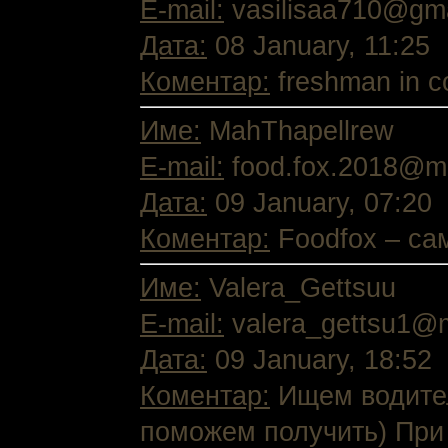
E-mail:
vasilisaa710@gma
Дата:
08 January, 11:25
Коментар:
freshman in co
Име:
MahThapellrew
E-mail:
food.fox.2018@ma
Дата:
09 January, 07:20
Коментар:
Foodfox – са
Име:
Valera_Gettsuu
E-mail:
valera_gettsu1@m
Дата:
09 January, 18:52
Коментар:
Ищем водителе
поможем получить) При э